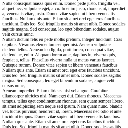
Nulla consequat massa quis enim. Donec pede justo, fringilla vel,
aliquet nec, vulputate eget, arcu. In enim justo, rhoncus ut, imperdiet
a, venenatis vitae, justo. Donec vitae sapien ut libero venenatis
faucibus. Nullam quis ante. Etiam sit amet orci eget eros faucibus
tincidunt. Duis leo. Sed fringilla mauris sit amet nibh. Donec sodales
sagittis magna. Sed consequat, leo eget bibendum sodales, augue
velit cursus nunc,
Nullam dictum felis eu pede mollis pretium. Integer tincidunt. Cras
dapibus. Vivamus elementum semper nisi. Aenean vulputate
eleifend tellus. Aenean leo ligula, porttitor eu, consequat vitae,
eleifend ac, enim. Aliquam lorem ante, dapibus in, viverra quis,
feugiat a, tellus. Phasellus viverra nulla ut metus varius laoreet.
Quisque rutrum. Donec vitae sapien ut libero venenatis faucibus.
Nullam quis ante. Etiam sit amet orci eget eros faucibus tincidunt.
Duis leo. Sed fringilla mauris sit amet nibh. Donec sodales sagittis
magna. Sed consequat, leo eget bibendum sodales, augue velit
cursus nunc,
Aenean imperdiet. Etiam ultricies nisi vel augue. Curabitur
ullamcorper ultricies nisi. Nam eget dui. Etiam rhoncus. Maecenas
tempus, tellus eget condimentum rhoncus, sem quam semper libero,
sit amet adipiscing sem neque sed ipsum. Nam quam nunc, blandit
vel, luctus pulvinar, hendrerit id, lorem. Maecenas nec odio et ante
tincidunt tempus. Donec vitae sapien ut libero venenatis faucibus.
Nullam quis ante. Etiam sit amet orci eget eros faucibus tincidunt.
Duis leo. Sed fringilla mauris sit amet nibh. Donec sodales sagittis