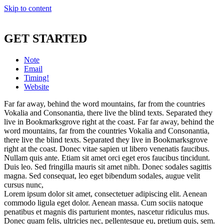
Skip to content
GET STARTED
Note
Email
Timing!
Website
Far far away, behind the word mountains, far from the countries
Vokalia and Consonantia, there live the blind texts. Separated they
live in Bookmarksgrove right at the coast. Far far away, behind the
word mountains, far from the countries Vokalia and Consonantia,
there live the blind texts. Separated they live in Bookmarksgrove
right at the coast. Donec vitae sapien ut libero venenatis faucibus.
Nullam quis ante. Etiam sit amet orci eget eros faucibus tincidunt.
Duis leo. Sed fringilla mauris sit amet nibh. Donec sodales sagittis
magna. Sed consequat, leo eget bibendum sodales, augue velit
cursus nunc,
Lorem ipsum dolor sit amet, consectetuer adipiscing elit. Aenean
commodo ligula eget dolor. Aenean massa. Cum sociis natoque
penatibus et magnis dis parturient montes, nascetur ridiculus mus.
Donec quam felis, ultricies nec, pellentesque eu, pretium quis, sem.